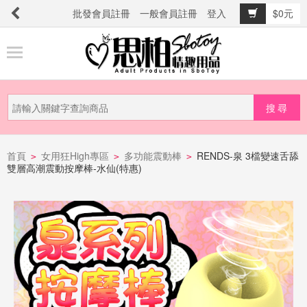
批發會員註冊
一般會員註冊
登入
$0元
商
品
分
類
新
品
首頁
女用狂High專區
多功能震動棒
RENDS-泉 3檔變速舌舔
>
>
>
雙層高潮震動按摩棒-水仙(特惠)
上
市
提
防
詐
騙
電