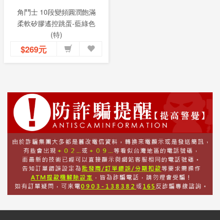
角鬥士 10段變頻圓潤飽滿
柔軟矽膠遙控跳蛋-藍綠色
(特)
$269元