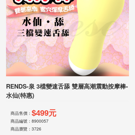
話
或
簡
訊
批
發
說
明
RENDS-泉 3檔變速舌舔 雙層高潮震動按摩棒-
水仙(特惠)
$499元
商品售價：
商品編號：8900057
商品瀏覽：
3726