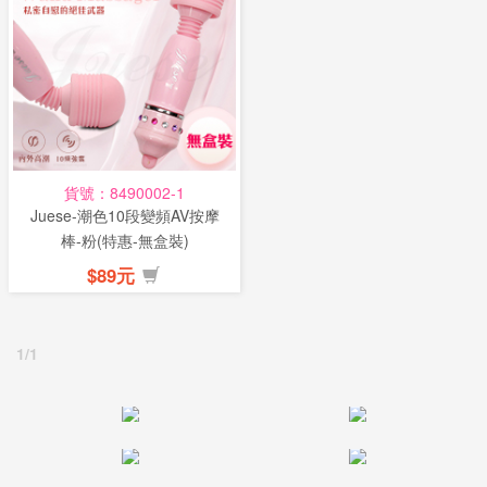
話
或
簡
訊
批
貨號：8490002-1
發
Juese-潮色10段變頻AV按摩
說
棒-粉(特惠-無盒裝)
明
$89元
1/1