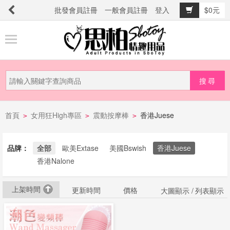
批發會員註冊
一般會員註冊
登入
$0元
商
品
分
類
新
首頁
女用狂High專區
震動按摩棒
香港Juese
品
>
>
>
上
市
品牌：
全部
歐美Extase
美國Bswish
香港Juese
香港Nalone
提
上架時間
防
更新時間
價格
大圖顯示 /
列表顯示
詐
騙
電