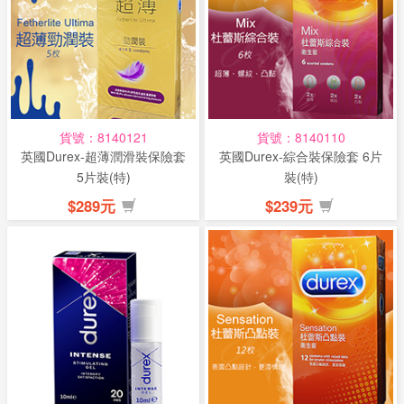
話
或
簡
訊
貨號：8140121
貨號：8140110
批
英國Durex-超薄潤滑裝保險套
英國Durex-綜合裝保險套 6片
發
5片裝(特)
裝(特)
說
$289元
$239元
明