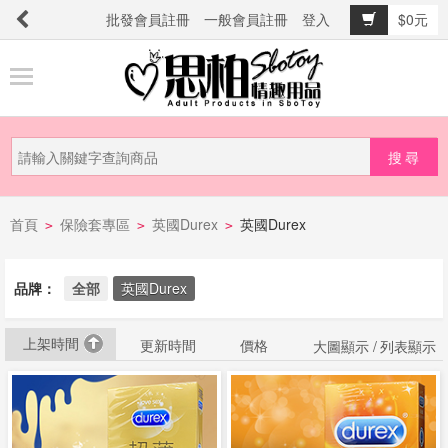
批發會員註冊
一般會員註冊
登入
$0元
商
品
分
類
新
首頁
保險套專區
英國Durex
英國Durex
品
>
>
>
上
市
品牌：
全部
英國Durex
上架時間
提
更新時間
價格
大圖顯示 /
列表顯示
防
詐
騙
電