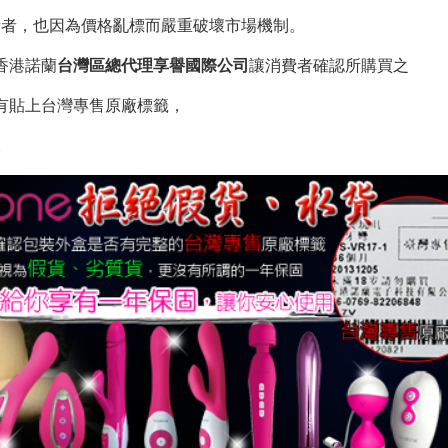
費者，也因為價格亂標而嚴重破壞市場機制。
香港諾蘭
台灣區總代理享譽國際公司
讓消費者確認所購買之
均有貼上台灣專售原廠標籤，
。