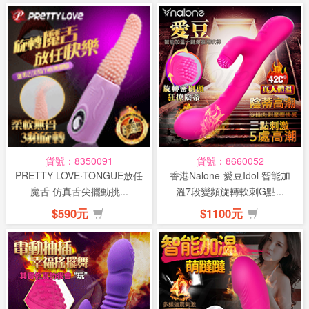
貨號：8350091
貨號：8660052
PRETTY LOVE‧TONGUE放任
香港Nalone-愛豆Idol 智能加
魔舌 仿真舌尖擺動挑...
溫7段變頻旋轉軟刺G點...
$590元
$1100元