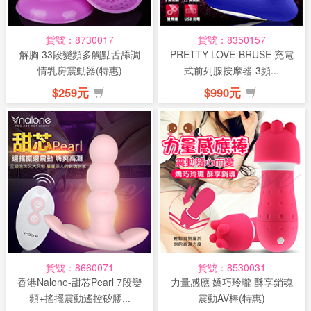
貨號：8730017
貨號：8350157
解胸 33段變頻多觸點舌舔調
PRETTY LOVE-BRUSE 充電
情乳房震動器(特惠)
式前列腺按摩器-3頻...
$259元
$990元
貨號：8660071
貨號：8530031
香港Nalone-甜芯Pearl 7段變
力量感應 嬌巧玲瓏 酥享銷魂
頻+搖擺震動遙控矽膠...
震動AV棒(特惠)