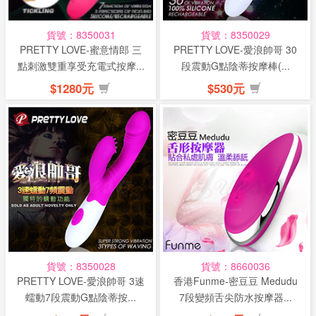
貨號：8350031
貨號：8350029
PRETTY LOVE-蜜意情郎 三
PRETTY LOVE-愛浪帥哥 30
點刺激雙重享受充電式按摩...
段震動G點陰蒂按摩棒(...
$1280元
$530元
貨號：8350028
貨號：8660036
PRETTY LOVE-愛浪帥哥 3速
香港Funme-密豆豆 Medudu
蠕動7段震動G點陰蒂按...
7段變頻舌尖防水按摩器...