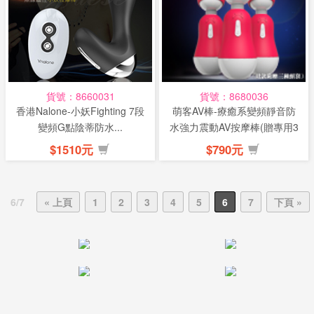
貨號：8660031
貨號：8680036
香港Nalone-小妖Fighting 7段
萌客AV棒-療癒系變頻靜音防
變頻G點陰蒂防水...
水強力震動AV按摩棒(贈專用3
萌...
$1510元
$790元
6/7
« 上頁
1
2
3
4
5
6
7
下頁 »