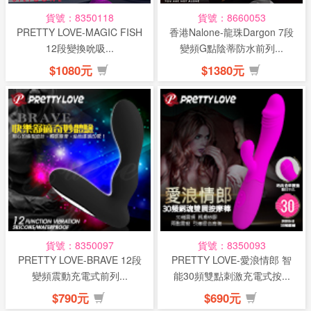
貨號：8350118
貨號：8660053
PRETTY LOVE-MAGIC FISH
香港Nalone-龍珠Dargon 7段
12段變換吮吸...
變頻G點陰蒂防水前列...
$1080元
$1380元
貨號：8350097
貨號：8350093
PRETTY LOVE-BRAVE 12段
PRETTY LOVE-愛浪情郎 智
變頻震動充電式前列...
能30頻雙點刺激充電式按...
$790元
$690元