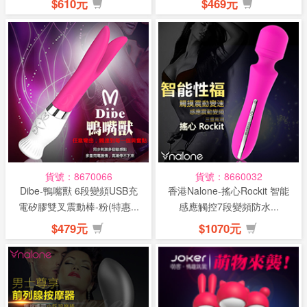
$610元
$469元
貨號：8670066
貨號：8660032
Dibe-鴨嘴獸 6段變頻USB充
香港Nalone-搖心Rockit 智能
電矽膠雙叉震動棒-粉(特惠...
感應觸控7段變頻防水...
$479元
$1070元