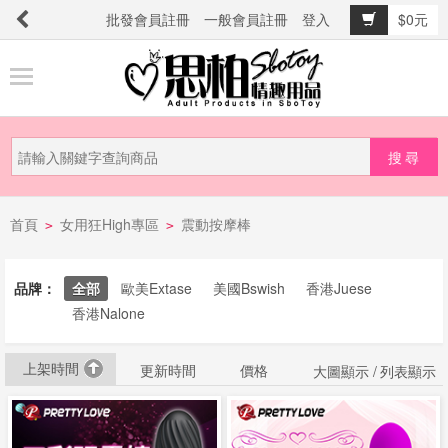
批發會員註冊
一般會員註冊
登入
$0元
商
品
分
類
新
首頁
女用狂High專區
震動按摩棒
品
>
>
上
市
品牌：
全部
歐美Extase
美國Bswish
香港Juese
香港Nalone
提
上架時間
防
更新時間
價格
大圖顯示 /
列表顯示
詐
騙
電