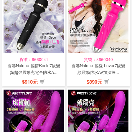
貨號：8660041
貨號：8660040
香港Nalone-搖情Rock 7段變
香港Nalone-搖愛 Lover7段變
頻超強震動充電全防水A...
頻震動防水AV加溫按...
$910元
$890元