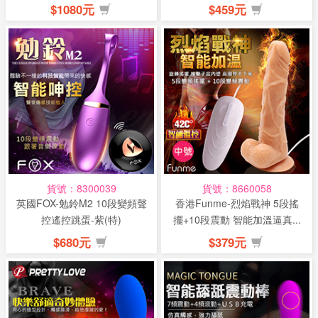
$1080元
$459元
貨號：8300039
貨號：8660058
英國FOX-勉鈴M2 10段變頻聲
香港Funme-烈焰戰神 5段搖
控遙控跳蛋-紫(特)
擺+10段震動 智能加溫逼真...
$680元
$379元