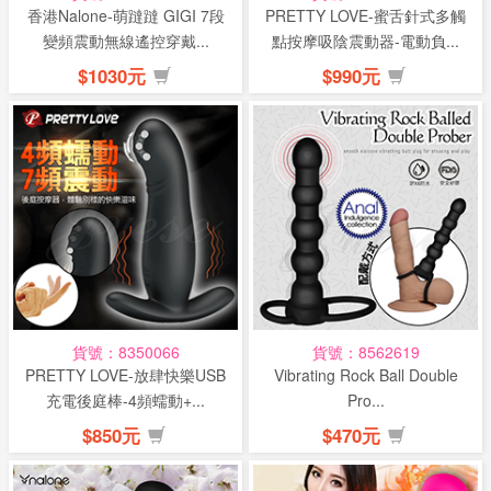
香港Nalone-萌躂躂 GIGI 7段
PRETTY LOVE-蜜舌針式多觸
變頻震動無線遙控穿戴...
點按摩吸陰震動器-電動負...
$1030元
$990元
貨號：8350066
貨號：8562619
PRETTY LOVE-放肆快樂USB
Vibrating Rock Ball Double
充電後庭棒-4頻蠕動+...
Pro...
$850元
$470元