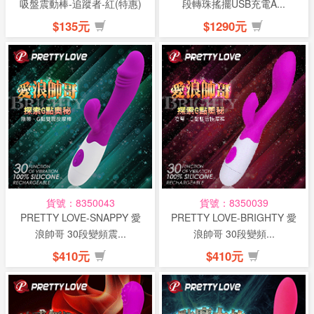
吸盤震動棒-追蹤者-紅(特惠)
段轉珠搖擺USB充電A...
$135元
$1290元
貨號：8350043
貨號：8350039
PRETTY LOVE-SNAPPY 愛
PRETTY LOVE-BRIGHTY 愛
浪帥哥 30段變頻震...
浪帥哥 30段變頻...
$410元
$410元