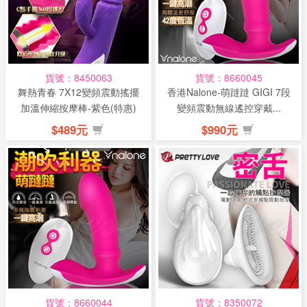
貨號：8450063
貨號：8660045
舞熱青春 7X12變頻震動搖擺
香港Nalone-萌躂躂 GIGI 7段
加溫伸縮按摩棒-紫色(特惠)
變頻震動無線遙控穿戴...
$489元
$990元
貨號：8660044
貨號：8350072