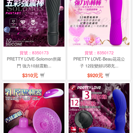
話
或
簡
訊
批
貨號：8350173
貨號：8350172
發
PRETTY LOVE-Solomon所羅
PRETTY LOVE-Beau花花公
說
門 強力10頻震動...
子 12段變頻USB充...
明
$310元
$920元