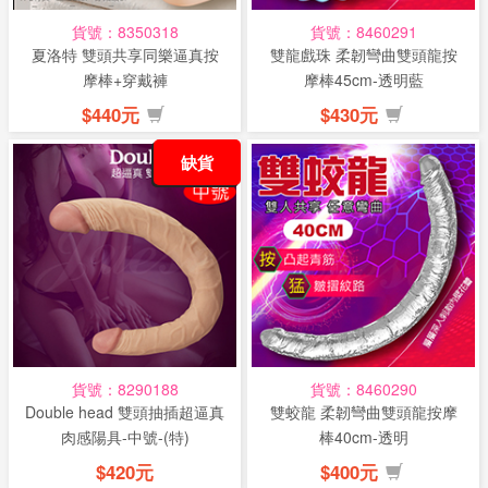
貨號：8350318
貨號：8460291
夏洛特 雙頭共享同樂逼真按
雙龍戲珠 柔韌彎曲雙頭龍按
摩棒+穿戴褲
摩棒45cm-透明藍
$440元
$430元
缺貨
貨號：8290188
貨號：8460290
Double head 雙頭抽插超逼真
雙蛟龍 柔韌彎曲雙頭龍按摩
肉感陽具-中號-(特)
棒40cm-透明
$420元
$400元