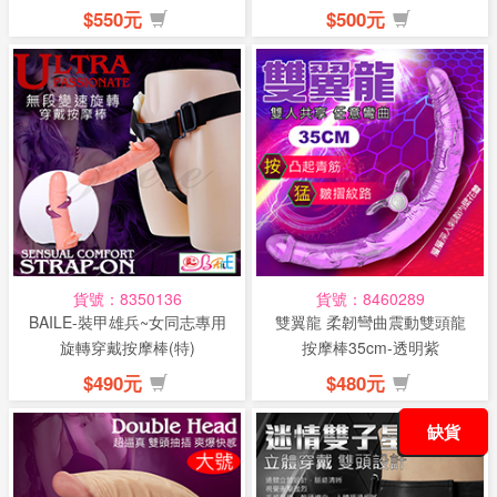
$550元
$500元
貨號：8350136
貨號：8460289
BAILE-裝甲雄兵~女同志專用
雙翼龍 柔韌彎曲震動雙頭龍
旋轉穿戴按摩棒(特)
按摩棒35cm-透明紫
$490元
$480元
缺貨