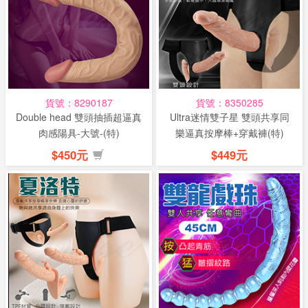
貨號：8290187
貨號：8350285
Double head 雙頭抽插超逼真
Ultra迷情雙子星 雙頭共享同
肉感陽具-大號-(特)
樂逼真按摩棒+穿戴褲(特)
$450元
$449元