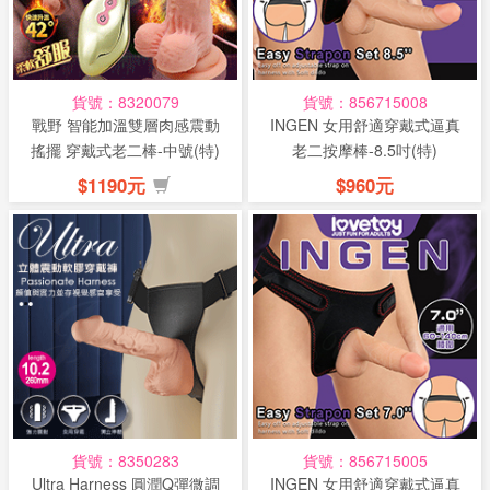
話
或
簡
貨號：8320079
貨號：856715008
訊
戰野 智能加溫雙層肉感震動
INGEN 女用舒適穿戴式逼真
搖擺 穿戴式老二棒-中號(特)
老二按摩棒-8.5吋(特)
批
$1190元
$960元
發
說
明
貨號：8350283
貨號：856715005
Ultra Harness 圓潤Q彈微調
INGEN 女用舒適穿戴式逼真