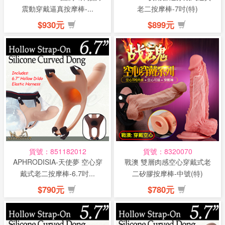
震動穿戴逼真按摩棒-...
老二按摩棒-7吋(特)
$930元
$899元
貨號：851182012
貨號：8320070
APHRODISIA-天使夢 空心穿
戰澳 雙層肉感空心穿戴式老
戴式老二按摩棒-6.7吋...
二矽膠按摩棒-中號(特)
$790元
$780元