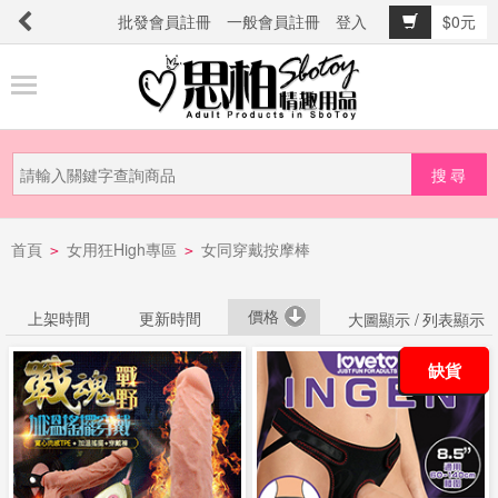
批發會員註冊
一般會員註冊
登入
$0元
商
品
分
類
新
首頁
女用狂High專區
女同穿戴按摩棒
品
>
>
上
市
價格
上架時間
更新時間
大圖顯示 /
列表顯示
缺貨
提
防
詐
騙
電