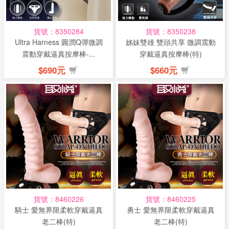
貨號：8350284
貨號：8350238
Ultra Harness 圓潤Q彈微調
姊妹雙雄 雙頭共享 微調震動
震動穿戴逼真按摩棒-...
穿戴逼真按摩棒(特)
$690元
$660元
貨號：8460226
貨號：8460225
騎士 愛無界限柔軟穿戴逼真
勇士 愛無界限柔軟穿戴逼真
老二棒(特)
老二棒(特)