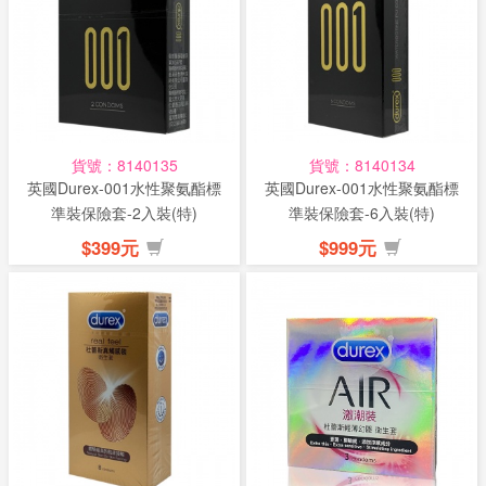
話
或
簡
訊
貨號：8140135
貨號：8140134
批
英國Durex-001水性聚氨酯標
英國Durex-001水性聚氨酯標
發
準裝保險套-2入裝(特)
準裝保險套-6入裝(特)
說
$399元
$999元
明