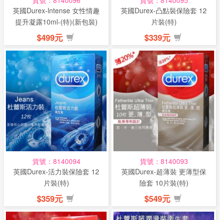
貨號：8140096
貨號：8140095
英國Durex-lntense 女性情趣
英國Durex-凸點裝保險套 12
提升凝露10ml-(特)(新包裝)
片裝(特)
$499元
$339元
貨號：8140094
貨號：8140093
英國Durex-活力裝保險套 12
英國Durex-超薄裝 更薄型保
片裝(特)
險套 10片裝(特)
$359元
$549元