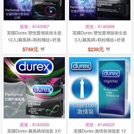
貨號：8140067
貨號：8140066
英國Durex-雙悅愛潮裝衛生套
英國Durex-雙悅愛潮裝衛生套
12入(飆風碼+顆粒螺紋+舒適
3入(飆風碼+顆粒螺紋+舒適
裝)(特)
裝)(特)
$749元
$238元
貨號：8140059
貨號：8140025
英國Durex-飆風碼保險套 3片
英國Durex-激情裝保險套 12